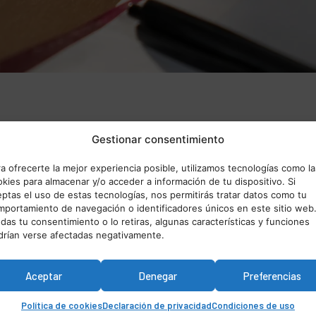
Gestionar consentimiento
r & Heredia en
a ofrecerte la mejor experiencia posible, utilizamos tecnologías como la
kies para almacenar y/o acceder a información de tu dispositivo. Si
ptas el uso de estas tecnologías, nos permitirás tratar datos como tu
mportamiento de navegación o identificadores únicos en este sitio web.
a, Rojales – Alicante
das tu consentimiento o lo retiras, algunas características y funciones
drían verse afectadas negativamente.
o
Aceptar
Denegar
Preferencias
Haz c
Política de cookies
Declaración de privacidad
Condiciones de uso