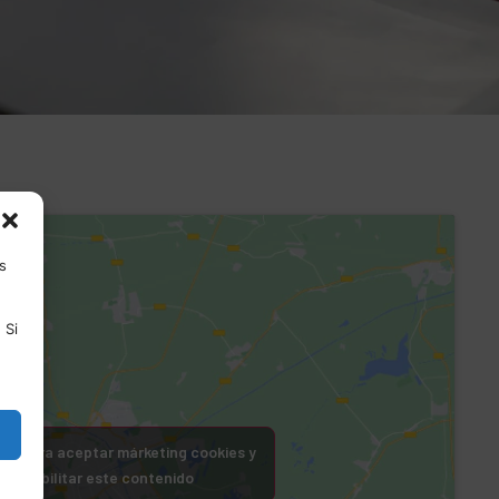
s
 Si
lic para aceptar márketing cookies y
habilitar este contenido