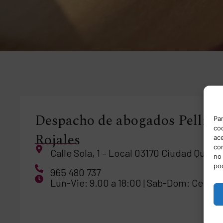
Despacho de abogados Pellice
Par
coo
Rojales
ace
co
Calle Sola, 1 – Local 03170 Ciudad Quesad
no 
po
965 480 737
Lun-Vie: 9.00 a 18:00 | Sab-Dom: Cerrad