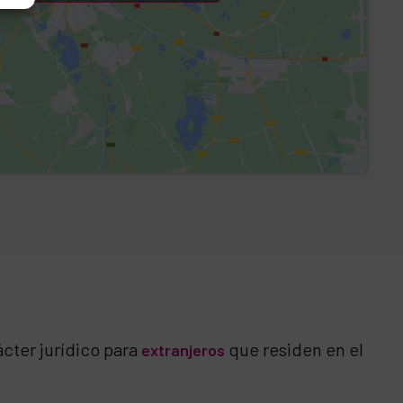
cter jurídico para
que residen en el
extranjeros