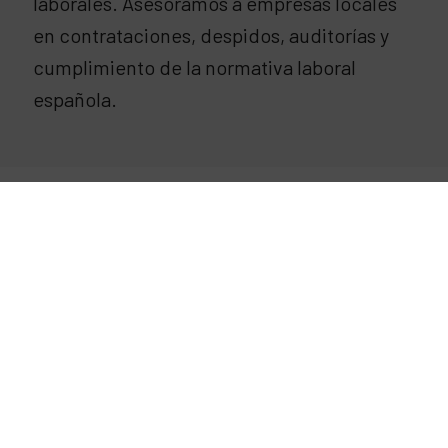
laborales. Asesoramos a empresas locales
en contrataciones, despidos, auditorías y
cumplimiento de la normativa laboral
española.
s opiniones de nuestros c