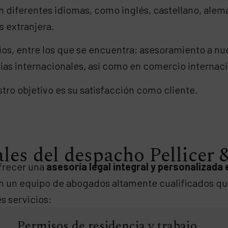
n diferentes idiomas, como inglés, castellano, alem
s extranjera.
os, entre los que se encuentra: asesoramiento a nue
ias internacionales, así como en comercio internaci
tro objetivo es su satisfacción como cliente.
ales del despacho Pellicer
ofrecer una
asesoría legal integral y personalizada 
on un equipo de abogados altamente cualificados qu
s servicios:
Permisos de residencia y trabajo