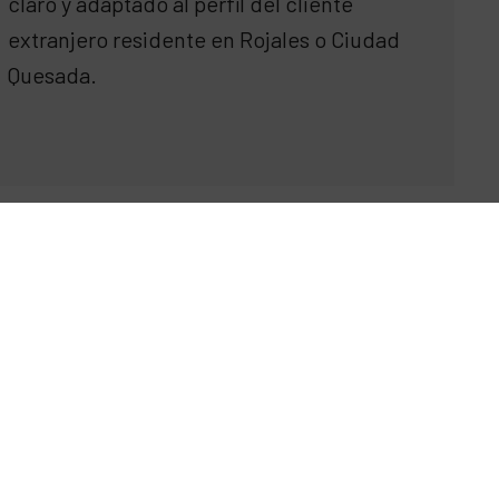
claro y adaptado al perfil del cliente
extranjero residente en Rojales o Ciudad
Quesada.
lientes