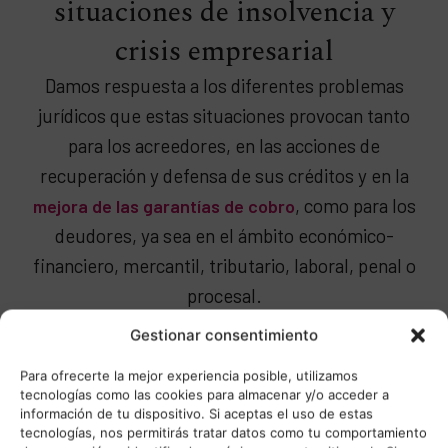
situaciones de insolvencia y
crisis empresarial
Damos respuesta a los diferentes problemas
jurídicos que estas situaciones provocan tanto
para los acreedores, en las acciones de
recuperación y defensa de sus créditos y en la
, como para los
mejora de las garantías de cobro
deudores, ya sea en el ámbito económico-
financiero, mercantil, tributario, laboral, penal o
procesal.
Gestionar consentimiento
Además, se coordina con profesionales
especializados de la gestión y economía
Para ofrecerte la mejor experiencia posible, utilizamos
tecnologías como las cookies para almacenar y/o acceder a
empresarial, auditores y otros peritos, a fin de
información de tu dispositivo. Si aceptas el uso de estas
integrar todos los elementos que resultan
tecnologías, nos permitirás tratar datos como tu comportamiento