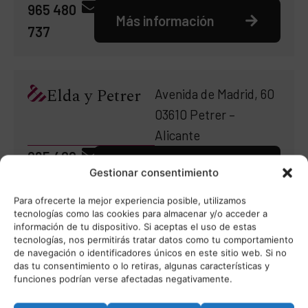
965 480
Más información
737
Elda y Petrer
Avenida de Madrid, 60
03610 Petrer –
Alicante
965 480
Más información
Gestionar consentimiento
737
Para ofrecerte la mejor experiencia posible, utilizamos
tecnologías como las cookies para almacenar y/o acceder a
información de tu dispositivo. Si aceptas el uso de estas
Chile
Avenida Kennedy, 5454 –
tecnologías, nos permitirás tratar datos como tu comportamiento
de navegación o identificadores únicos en este sitio web. Si no
Of.902 Vitacura, Santiago
das tu consentimiento o lo retiras, algunas características y
funciones podrían verse afectadas negativamente.
– Chile
56.2.2133083