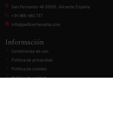
San Fernando 46 03001, Alicante España
+34 965 480 737
info@pellicerheredia.com
Información
Condiciones de uso
Política de privacidad
Política de cookies
Política de calidad
© 2026
Pellicer & Heredia
- Abogados Alicante.
Todos los derechos reservados