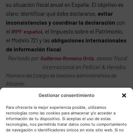
su situación fiscal anual en España. El objetivo es
claro: identificar qué debe declararse,
evitar
inconsistencias y coordinar la declaración
con
el
, el Impuesto sobre el Patrimonio,
IRPF español
el Modelo 721 y las
obligaciones internacionales
de información fiscal
.
Revisado por
, asesor fiscal
Guillermo Romano Ortiz
internacional en Pellicer & Heredia.
Miembro del Colegio de Gestores Administrativos de
Alicante.
Idiomas: inglés y español.
Gestionar consentimiento
Última actualización: junio de 2026.
Para ofrecerte la mejor experiencia posible, utilizamos
tecnologías como las cookies para almacenar y/o acceder a
información de tu dispositivo. Si aceptas el uso de estas
tecnologías, nos permitirás tratar datos como tu comportamiento
de navegación o identificadores únicos en este sitio web. Si no