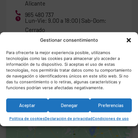
Alicante
965 480 737
Lun-Vie: 9.00 a 18:00 | Sab-Dom:
Cerrado
Gestionar consentimiento
Para ofrecerte la mejor experiencia posible, utilizamos
tecnologías como las cookies para almacenar y/o acceder a
información de tu dispositivo. Si aceptas el uso de estas
tecnologías, nos permitirás tratar datos como tu comportamiento
de navegación o identificadores únicos en este sitio web. Si no
das tu consentimiento o lo retiras, algunas características y
funciones podrían verse afectadas negativamente.
Haz clic para aceptar márketing cookies y
habilitar este contenido
Aceptar
Denegar
Preferencias
Política de cookies
Declaración de privacidad
Condiciones de uso