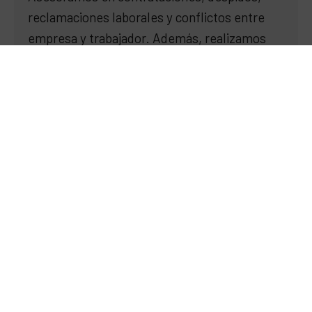
reclamaciones laborales y conflictos entre
empresa y trabajador. Además, realizamos
auditorías de cumplimiento y prevención de
riesgos para negocios locales y cadenas
internacionales con sede en Alicante.
Atención multilingüe y orientación
al cliente internacional
Atendemos en español, inglés, francés,
alemán y ruso. Explicamos cada trámite con
claridad y te mantenemos informado en todo
momento, facilitando una comunicación
fluida durante todo el proceso.