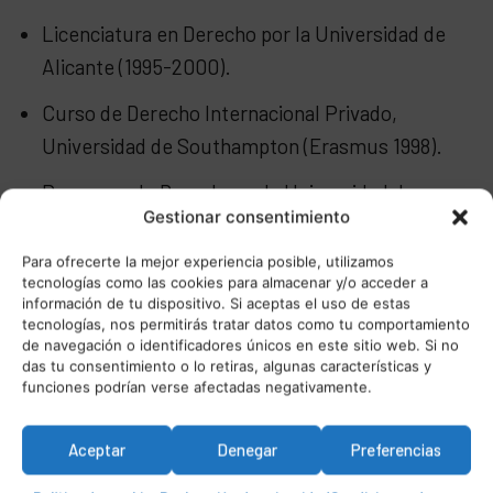
Licenciatura en Derecho por la Universidad de
Alicante (1995-2000).
Curso de Derecho Internacional Privado,
Universidad de Southampton (Erasmus 1998).
Programa de Derecho en la Universidad de
Gestionar consentimiento
Salerno (Erasmus 1999-2000).
Para ofrecerte la mejor experiencia posible, utilizamos
Programa de Derecho Internacional, I.S.D.E.
tecnologías como las cookies para almacenar y/o acceder a
Law Business School (Erasmus 2001).
información de tu dispositivo. Si aceptas el uso de estas
tecnologías, nos permitirás tratar datos como tu comportamiento
de navegación o identificadores únicos en este sitio web. Si no
Preparación y oposición para acceder a la
das tu consentimiento o lo retiras, algunas características y
magistratura en España (Academia C.E.F. de
funciones podrían verse afectadas negativamente.
Madrid).
Aceptar
Denegar
Preferencias
Máster en Derecho Internacional en la I.S.D.E.