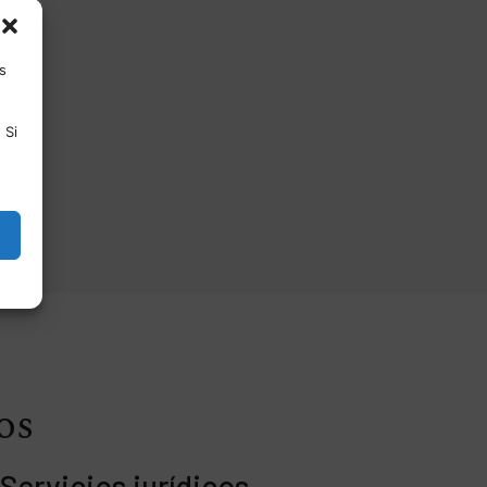
s
 Si
os
Servicios jurídicos