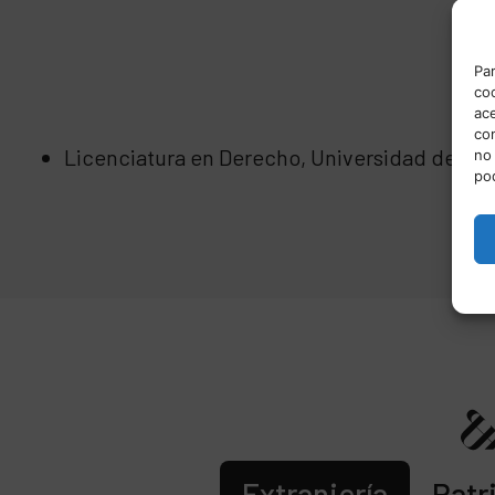
Par
coo
ace
co
Licenciatura en Derecho, Universidad de Ali
no 
po
Extranjería
Patr