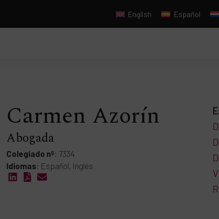
English
Español
Carmen Azorín
E
D
Abogada
D
Colegiado nº
: 7334
D
Idiomas
: Español, Inglés
V
R