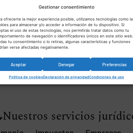
Gestionar consentimiento
a ofrecerte la mejor experiencia posible, utilizamos tecnologías como la
kies para almacenar y/o acceder a información de tu dispositivo. Si
Formación académica
ptas el uso de estas tecnologías, nos permitirás tratar datos como tu
mportamiento de navegación o identificadores únicos en este sitio web.
cante
das tu consentimiento o lo retiras, algunas características y funciones
drían verse afectadas negativamente.
Aceptar
Denegar
Preferencias
Política de cookies
Declaración de privacidad
Condiciones de uso
Nuestros servicios jurídic
imonio
Impuestos
Empresas