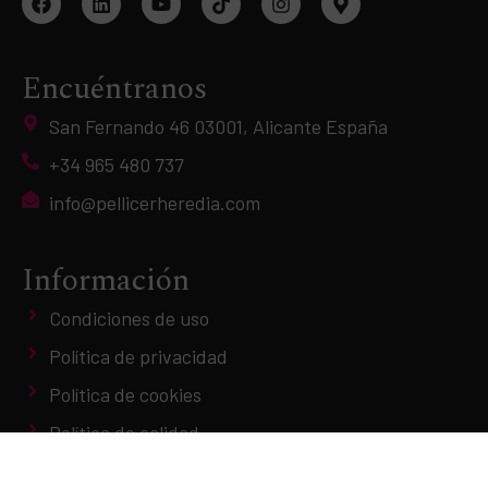
Encuéntranos
San Fernando 46 03001, Alicante España
+34 965 480 737
info@pellicerheredia.com
Información
Condiciones de uso
Política de privacidad
Política de cookies
Política de calidad