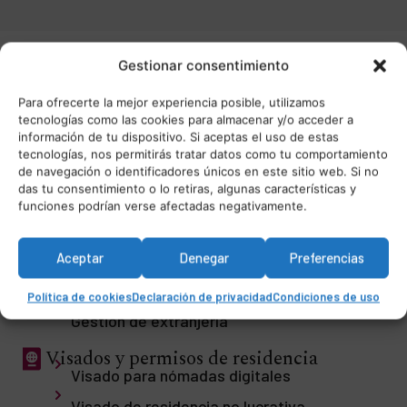
Gestionar consentimiento
Para ofrecerte la mejor experiencia posible, utilizamos
tecnologías como las cookies para almacenar y/o acceder a
Nuestros servicios jurídicos
información de tu dispositivo. Si aceptas el uso de estas
tecnologías, nos permitirás tratar datos como tu comportamiento
de navegación o identificadores únicos en este sitio web. Si no
Extranjería
das tu consentimiento o lo retiras, algunas características y
funciones podrían verse afectadas negativamente.
Llegada a España
Aceptar
Denegar
Preferencias
Asesoramiento para establecerse en
España
Política de cookies
Declaración de privacidad
Condiciones de uso
Gestión de extranjería
Visados y permisos de residencia
Visado para nómadas digitales
Visado de residencia no lucrativa