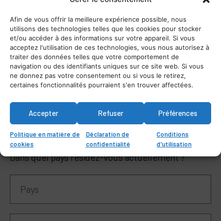
Pouvons-nous vous aider ?
Afin de vous offrir la meilleure expérience possible, nous
utilisons des technologies telles que les cookies pour stocker
et/ou accéder à des informations sur votre appareil. Si vous
acceptez l'utilisation de ces technologies, vous nous autorisez à
traiter des données telles que votre comportement de
navigation ou des identifiants uniques sur ce site web. Si vous
ne donnez pas votre consentement ou si vous le retirez,
certaines fonctionnalités pourraient s'en trouver affectées.
Accepter
Refuser
Préférences
Politique en matière de
Déclaration de
Conditions
cookies
confidentialité
d'utilisation
Dans quel pays résidez-vous actuellement ?